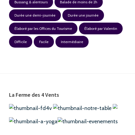
Bussang & alentours
Balade de moins de 2h
Durée une demi-journée
Durée une journée
Élaboré par les Offices du Tourisme
Élaboré par Valentin
Difficile
Facile
Intermédiaire
Footer
La Ferme des 4 Vents