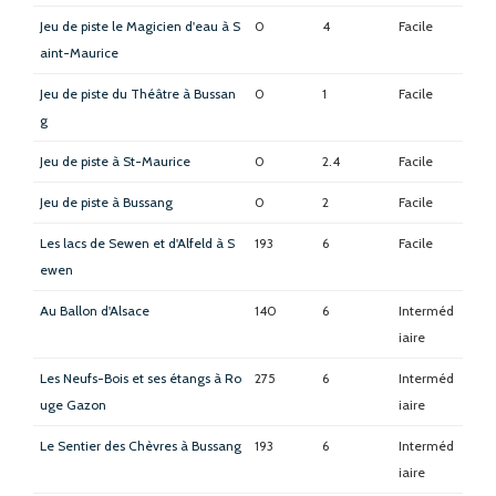
Jeu de piste le Magicien d'eau à S
0
4
Facile
aint-Maurice
Jeu de piste du Théâtre à Bussan
0
1
Facile
g
Jeu de piste à St-Maurice
0
2.4
Facile
Jeu de piste à Bussang
0
2
Facile
Les lacs de Sewen et d'Alfeld à S
193
6
Facile
ewen
Au Ballon d'Alsace
140
6
Interméd
iaire
Les Neufs-Bois et ses étangs à Ro
275
6
Interméd
uge Gazon
iaire
Le Sentier des Chèvres à Bussang
193
6
Interméd
iaire