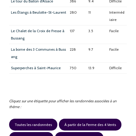
Le tour du Ballon d'Alsace
386
9.4
Difficile
Les Étangs à Beulotte-St-Laurent
280
11
Interméd
iaire
Le Chalet de la Croix de Fresse à
137
3.5
Facile
Bussang
La borne des 3 Communes à Buss
228
9.7
Facile
ang
Superperches à Saint-Maurice
750
13.9
Difficile
Cliquez sur une étiquette pour afficher les randonnées associées à un
thème :
Toutes les randonnées
À partir de la Ferme des 4 Vents