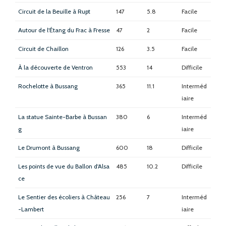
Circuit de la Beuille à Rupt
147
5.8
Facile
Autour de l'Étang du Frac à Fresse
47
2
Facile
Circuit de Chaillon
126
3.5
Facile
À la découverte de Ventron
553
14
Difficile
Rochelotte à Bussang
365
11.1
Interméd
iaire
La statue Sainte-Barbe à Bussan
380
6
Interméd
g
iaire
Le Drumont à Bussang
600
18
Difficile
Les points de vue du Ballon d'Alsa
485
10.2
Difficile
ce
Le Sentier des écoliers à Château
256
7
Interméd
-Lambert
iaire