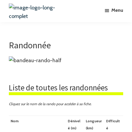
Passer
Passer
Passer
Menu
au
à
au
contenu
la
pied
La
Chambres
Ferme
principal
barre
de
d'hôtes
des
latérale
page
4
à
Randonnée
Vents
principale
Bussang
Hautes-
Vosges
Liste de toutes les randonnées
Cliquez sur le nom de la rando pour accéder à sa fiche.
Nom
Dénivel
Longueur
Difficult
é (m)
(km)
é