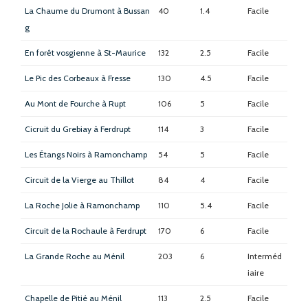
La Chaume du Drumont à Bussan
40
1.4
Facile
g
En forêt vosgienne à St-Maurice
132
2.5
Facile
Le Pic des Corbeaux à Fresse
130
4.5
Facile
Au Mont de Fourche à Rupt
106
5
Facile
Cicruit du Grebiay à Ferdrupt
114
3
Facile
Les Étangs Noirs à Ramonchamp
54
5
Facile
Circuit de la Vierge au Thillot
84
4
Facile
La Roche Jolie à Ramonchamp
110
5.4
Facile
Circuit de la Rochaule à Ferdrupt
170
6
Facile
La Grande Roche au Ménil
203
6
Interméd
iaire
Chapelle de Pitié au Ménil
113
2.5
Facile