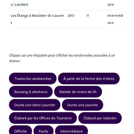
u-Lambert
aire
Les Étangs à Beulotte-St-Lauren
280
11
Intermédi
t
aire
Cliquez sur une étiquette pour afficher les randonnées associées à un
thème :
Toutes les randonnées
À partir de la Ferme des 4 Vents
Bussang & alentours
Balade de moins de 2h
Durée une demi-journée
Durée une journée
Élaboré par les Offices du Tourisme
Élaboré par Valentin
Difficile
Facile
Intermédiaire