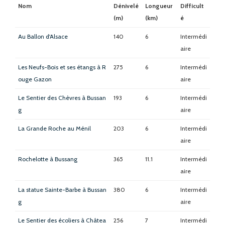
Nom
Dénivelé
Longueur
Difficult
(m)
(km)
é
Au Ballon d'Alsace
140
6
Intermédi
aire
Les Neufs-Bois et ses étangs à R
275
6
Intermédi
ouge Gazon
aire
Le Sentier des Chèvres à Bussan
193
6
Intermédi
g
aire
La Grande Roche au Ménil
203
6
Intermédi
aire
Rochelotte à Bussang
365
11.1
Intermédi
aire
La statue Sainte-Barbe à Bussan
380
6
Intermédi
g
aire
Le Sentier des écoliers à Châtea
256
7
Intermédi