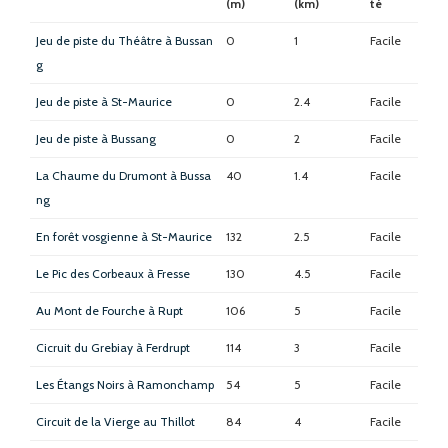
(m)
(km)
té
Jeu de piste du Théâtre à Bussan
0
1
Facile
g
Jeu de piste à St-Maurice
0
2.4
Facile
Jeu de piste à Bussang
0
2
Facile
La Chaume du Drumont à Bussa
40
1.4
Facile
ng
En forêt vosgienne à St-Maurice
132
2.5
Facile
Le Pic des Corbeaux à Fresse
130
4.5
Facile
Au Mont de Fourche à Rupt
106
5
Facile
Cicruit du Grebiay à Ferdrupt
114
3
Facile
Les Étangs Noirs à Ramonchamp
54
5
Facile
Circuit de la Vierge au Thillot
84
4
Facile