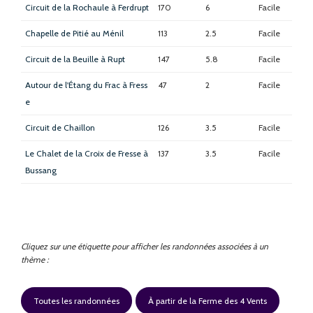
Circuit de la Rochaule à Ferdrupt
170
6
Facile
Chapelle de Pitié au Ménil
113
2.5
Facile
Circuit de la Beuille à Rupt
147
5.8
Facile
Autour de l'Étang du Frac à Fress
47
2
Facile
e
Circuit de Chaillon
126
3.5
Facile
Le Chalet de la Croix de Fresse à
137
3.5
Facile
Bussang
Cliquez sur une étiquette pour afficher les randonnées associées à un
thème :
Toutes les randonnées
À partir de la Ferme des 4 Vents