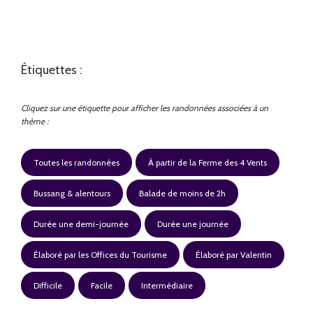
Étiquettes :
Cliquez sur une étiquette pour afficher les randonnées associées à un
thème :
Toutes les randonnées
À partir de la Ferme des 4 Vents
Bussang & alentours
Balade de moins de 2h
Durée une demi-journée
Durée une journée
Élaboré par les Offices du Tourisme
Élaboré par Valentin
Difficile
Facile
Intermédiaire