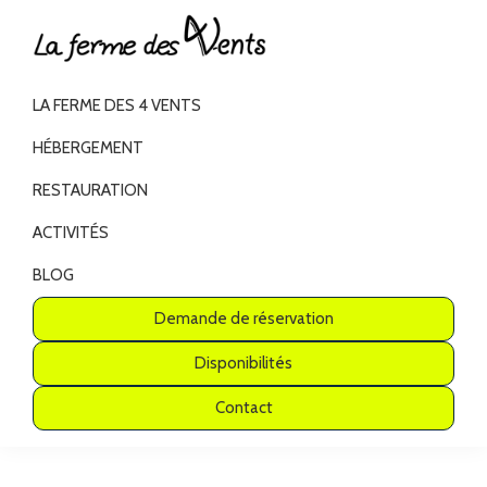
Passer
Passer
Passer
Passer
à
au
à
au
La
la
contenu
la
pied
Chambres
Ferme
LA FERME DES 4 VENTS
navigation
principal
barre
de
d'hôtes
des
4
principale
latérale
page
à
HÉBERGEMENT
Vents
principale
Bussang
RESTAURATION
Hautes-
ACTIVITÉS
Vosges
BLOG
Demande de réservation
Disponibilités
Contact