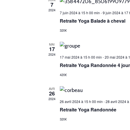
7
e
2024
c
7 juin 2024 à 15 h 00 min
-
9 juin 2024 à 17 
Retraite Yoga Balade à cheval
t
i
320€
o
MAI
n
17
n
2024
17 mai 2024 à 15 h 00 min
-
20 mai 2024 à 1
e
Retraite Yoga Randonnée 4 jours
z
420€
u
n
AVR
26
e
2024
26 avril 2024 à 15 h 00 min
-
28 avril 2024 à
d
Retraite Yoga Randonnée
a
320€
t