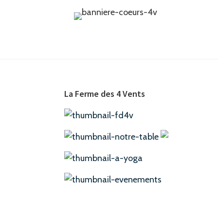
e
.
Footer
La Ferme des 4 Vents