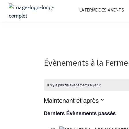
Passer
Passer
Passer
Passer
LA FERME DES 4 VENTS
à
au
à
au
la
contenu
la
pied
La
Chambres
Ferme
navigation
principal
barre
de
d'hôtes
des
principale
latérale
page
4
à
Vents
principale
Bussang
Hautes-
Évènements à la Ferme 
Vosges
Il n’y a pas de évènements à venir.
Maintenant et après
S
Derniers Évènements passés
é
l
JUIN