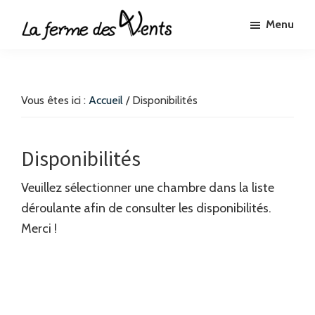
Passer
Passer
Menu
au
au
La
contenu
pied
Chambres
Ferme
principal
de
d'hôtes
des
4
page
à
Vous êtes ici :
Accueil
/
Disponibilités
Vents
Bussang
Hautes-
Disponibilités
Vosges
Veuillez sélectionner une chambre dans la liste
déroulante afin de consulter les disponibilités.
Merci !