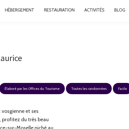
HÉBERGEMENT
RESTAURATION
ACTIVITÉS
BLOG
Maurice
Élaboré par les Offices du Tourisme
Toutes les randonnées
Facile
t vosgienne et ses
 profitez du très beau
rice-sur-Moselle niché au