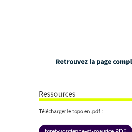
Retrouvez la page complè
Ressources
Télécharger le topo en .pdf :
foret-vosgienne-st-maurice PDF