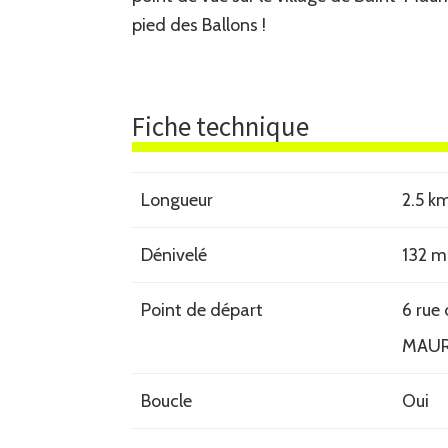
pied des Ballons !
Fiche technique
Longueur
2.5 k
Dénivelé
132 m
Point de départ
6 rue
MAUR
Boucle
Oui