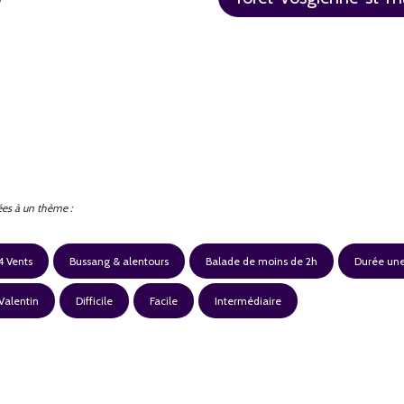
ées à un thème :
4 Vents
Bussang & alentours
Balade de moins de 2h
Durée un
Valentin
Difficile
Facile
Intermédiaire