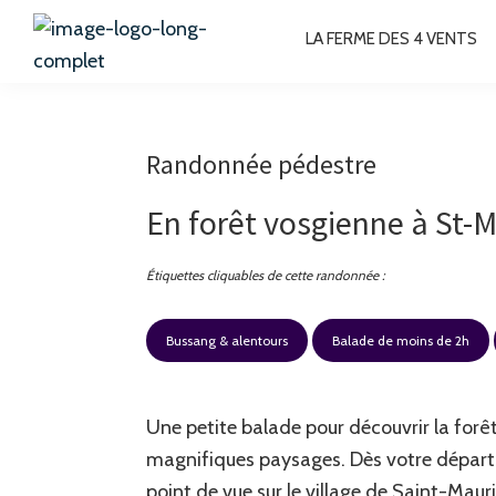
Passer
Passer
Passer
Passer
LA FERME DES 4 VENTS
à
au
à
au
la
contenu
la
pied
La
Chambres
Ferme
navigation
principal
barre
de
d'hôtes
des
principale
latérale
page
4
à
Randonnée pédestre
Vents
principale
Bussang
En forêt vosgienne à St-
Hautes-
Vosges
Étiquettes cliquables de cette randonnée :
Bussang & alentours
Balade de moins de 2h
Une petite balade pour découvrir la forê
magnifiques paysages. Dès votre départ,
point de vue sur le village de Saint-Mau