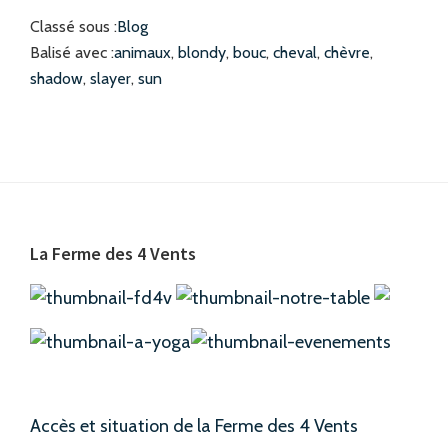
de
Classé sous :
Blog
la
Balisé avec :
animaux
,
blondy
,
bouc
,
cheval
,
chèvre
,
ferme
shadow
,
slayer
,
sun
Barre
latérale
principale
Footer
La Ferme des 4 Vents
Accès et situation de la Ferme des 4 Vents