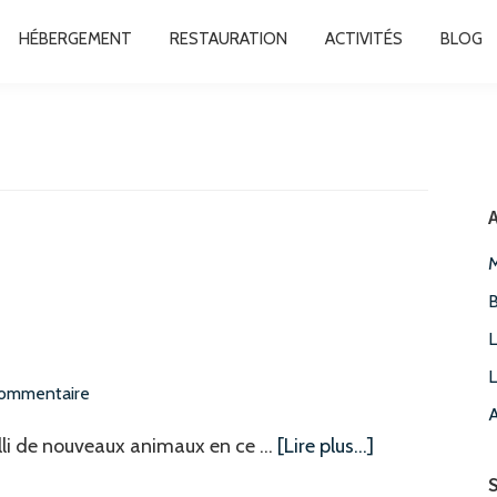
HÉBERGEMENT
RESTAURATION
ACTIVITÉS
BLOG
A
M
B
L
L
commentaire
A
à
lli de nouveaux animaux en ce …
[Lire plus...]
proposLes
S