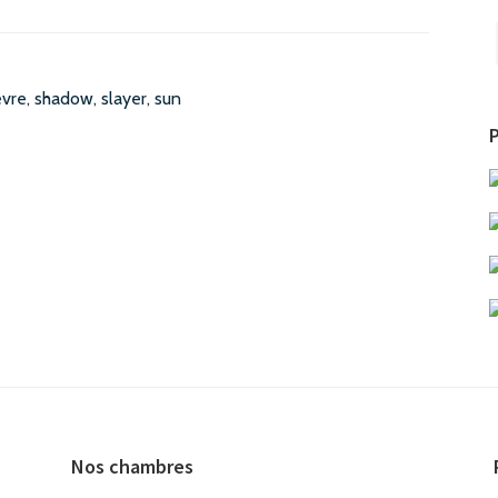
animaux
de
la
èvre
,
shadow
,
slayer
,
sun
ferme
P
Nos chambres