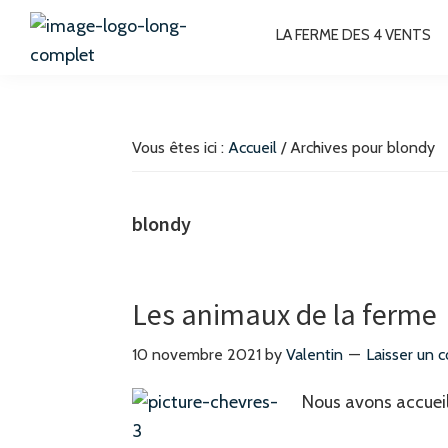
Passer
Passer
Passer
Passer
LA FERME DES 4 VENTS
à
au
à
au
la
contenu
la
pied
La
Chambres
Ferme
navigation
principal
barre
de
d'hôtes
des
principale
latérale
page
4
à
Vous êtes ici :
Accueil
/
Archives pour blondy
Vents
principale
Bussang
Hautes-
blondy
Vosges
Les animaux de la ferme
10 novembre 2021
by
Valentin
Laisser un 
Nous avons accuei