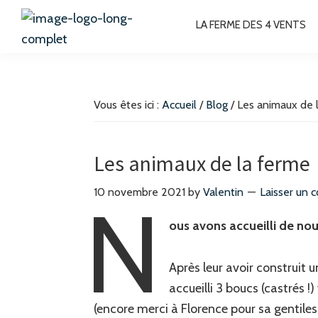
Passer
Passer
Passer
Passer
LA FERME DES 4 VENTS
à
au
à
au
la
contenu
la
pied
La
Chambres
Ferme
navigation
principal
barre
de
d'hôtes
des
principale
latérale
page
4
à
Vous êtes ici :
Accueil
/
Blog
/
Les animaux de 
Vents
principale
Bussang
Hautes-
Les animaux de la ferme
Vosges
10 novembre 2021
by
Valentin
Laisser un 
N
ous avons accueilli de no
Après leur avoir construit u
accueilli 3 boucs (castrés !
(encore merci à Florence pour sa gentile