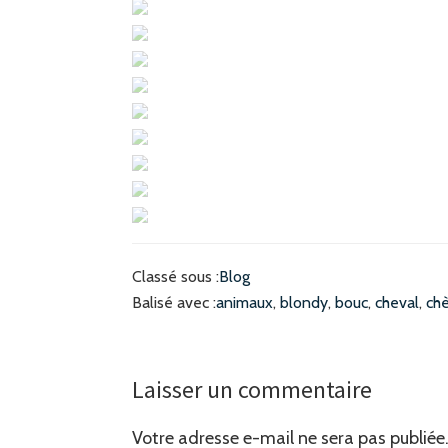
Les chèvres dorment
Le gang des chèvres
Blondy attend le foin
Blondy dans son box
Blondy
Blondy Bellevue
Joli petit renardeau
Floyd & Zeppelin
Classé sous :
Blog
Balisé avec :
animaux
,
blondy
,
bouc
,
cheval
,
ch
Interactions
Laisser un commentaire
du
Votre adresse e-mail ne sera pas publiée