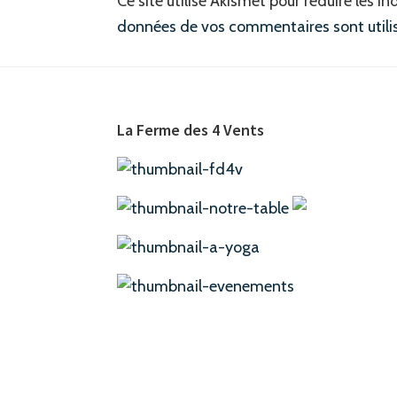
Ce site utilise Akismet pour réduire les in
données de vos commentaires sont utili
Footer
La Ferme des 4 Vents