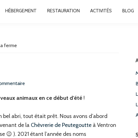
HÉBERGEMENT
RESTAURATION
ACTIVITÉS
BLOG
la ferme
A
M
commentaire
B
L
uveaux animaux en ce début d’été
!
L
A
n bel abri, tout était prêt. Nous avons d’abord
) venant de la
Chèvrerie de Peutegoutte
à Ventron
sse 😉 ). 2021 étant l’année des noms
S