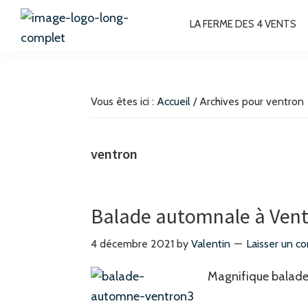
Passer
Passer
Passer
Passer
LA FERME DES 4 VENTS
à
au
à
au
la
contenu
la
pied
La
Chambres
Ferme
navigation
principal
barre
de
d'hôtes
des
principale
latérale
page
4
à
Vous êtes ici :
Accueil
/
Archives pour ventron
Vents
principale
Bussang
Hautes-
ventron
Vosges
Balade automnale à Ven
4 décembre 2021
by
Valentin
Laisser un c
Magnifique balade