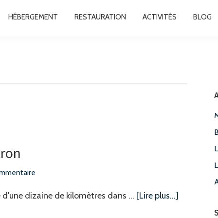
HÉBERGEMENT
RESTAURATION
ACTIVITÉS
BLOG
A
M
B
tron
L
L
ommentaire
A
à
 d'une dizaine de kilomètres dans …
[Lire plus...]
proposBal
S