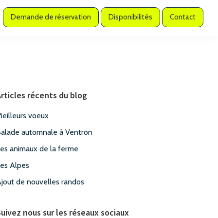
Demande de réservation
Disponibilités
Contact
Barre
latérale
rticles récents du blog
principale
eilleurs voeux
alade automnale à Ventron
es animaux de la ferme
es Alpes
jout de nouvelles randos
ade
uivez nous sur les réseaux sociaux